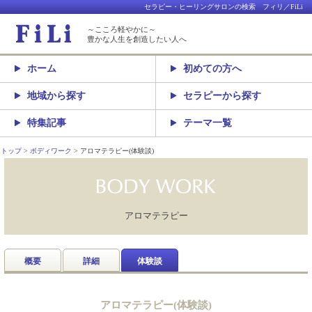
セラピー・ヒーリングサロンの検索 フィリ／FiLi
～こころ軽やかに～
豊かな人生を創造したい人へ
ホーム
初めての方へ
地域から探す
セラピーから探す
特集記事
テーマ一覧
トップ
ボディワーク
アロマテラピー(体験談)
アロマテラピー
概要
詳細
体験談
アロマテラピー(体験談)