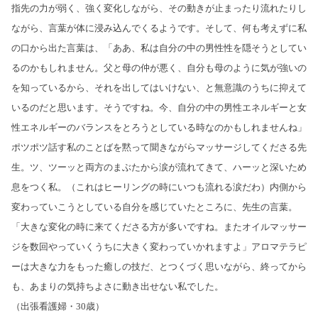
指先の力が弱く、強く変化しながら、その動きが止まったり流れたりし
ながら、言葉が体に浸み込んでくるようです。そして、何も考えずに私
の口から出た言葉は、「ああ、私は自分の中の男性性を隠そうとしてい
るのかもしれません。父と母の仲が悪く、自分も母のように気が強いの
を知っているから、それを出してはいけない、と無意識のうちに抑えて
いるのだと思います。そうですね。今、自分の中の男性エネルギーと女
性エネルギーのバランスをとろうとしている時なのかもしれませんね」
ポツポツ話す私のことばを黙って聞きながらマッサージしてくださる先
生。ツ、ツーッと両方のまぶたから涙が流れてきて、ハーッと深いため
息をつく私。（これはヒーリングの時にいつも流れる涙だわ）内側から
変わっていこうとしている自分を感じていたところに、先生の言葉。
「大きな変化の時に来てくださる方が多いですね。またオイルマッサー
ジを数回やっていくうちに大きく変わっていかれますよ」アロマテラピ
ーは大きな力をもった癒しの技だ、とつくづく思いながら、終ってから
も、あまりの気持ちよさに動き出せない私でした。
（出張看護婦・30歳）