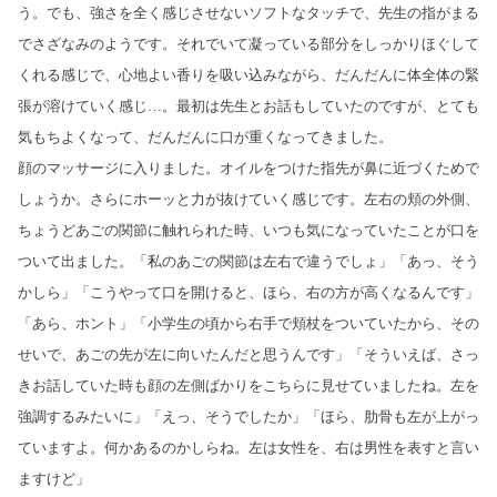
う。でも、強さを全く感じさせないソフトなタッチで、先生の指がまる
でさざなみのようです。それでいて凝っている部分をしっかりほぐして
くれる感じで、心地よい香りを吸い込みながら、だんだんに体全体の緊
張が溶けていく感じ…。最初は先生とお話もしていたのですが、とても
気もちよくなって、だんだんに口が重くなってきました。
顔のマッサージに入りました。オイルをつけた指先が鼻に近づくためで
しょうか。さらにホーッと力が抜けていく感じです。左右の頬の外側、
ちょうどあごの関節に触れられた時、いつも気になっていたことが口を
ついて出ました。「私のあごの関節は左右で違うでしょ」「あっ、そう
かしら」「こうやって口を開けると、ほら、右の方が高くなるんです」
「あら、ホント」「小学生の頃から右手で頬杖をついていたから、その
せいで、あごの先が左に向いたんだと思うんです」「そういえば、さっ
きお話していた時も顔の左側ばかりをこちらに見せていましたね。左を
強調するみたいに」「えっ、そうでしたか」「ほら、肋骨も左が上がっ
ていますよ。何かあるのかしらね。左は女性を、右は男性を表すと言い
ますけど」