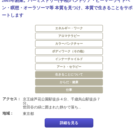
2005年創業。パーミストリー(手相)ハンドケア・ビーマーライトペ
ン・瞑想・オーラソーマ等 本質を見つけ、本質で生きることをサポ
ートします
エネルギー・ワーク
アロマテラピー
カラーパンクチャー
ボディワーク（その他）
インナーチャイルド
アート・セラピー
生きることについて
からだ・健康
仕事
アクセス：
京王線芦花公園駅徒歩４分、千歳烏山駅徒歩７
分。
世田谷の緑に囲まれた静かで落ち...
地域：
東京都
詳細を見る