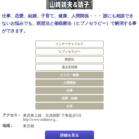
仕事、恋愛、結婚、子育て、健康、人間関係・・・ 誰にも相談でき
ないお悩みでも、瞑想法と催眠療法（ヒプノセラピー）で解消する事
ができます。
インナーチャイルド
ヒプノセラピー
瞑想法
過去世回帰
からだ・健康
人間関係
仕事
恋愛・結婚
お金
アクセス：
東武東上線 北池袋駅 下車徒歩5分
http://www.radiance.g...
地域：
東京都
詳細を見る