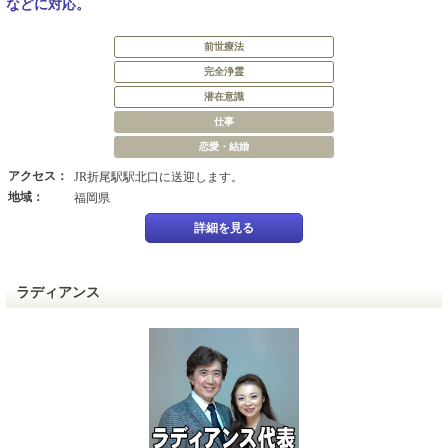
などに対応。
前世療法
完全浄霊
潜在意識
仕事
恋愛・結婚
アクセス：
JR折尾駅駅北口に送迎します。
地域：
福岡県
詳細を見る
ラディアンス