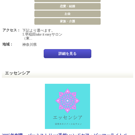
恋愛・結婚
お金
家族・介護
アクセス：
下記より選べます。
1.早稲田take it easyサロン
（東...
地域：
神奈川県
詳細を見る
エッセンシア