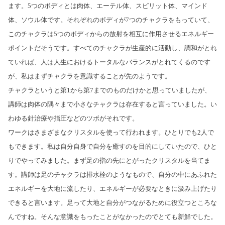
ます。5つのボディとは肉体、エーテル体、スピリット体、マインド
体、ソウル体です。それぞれのボディが7つのチャクラをもっていて、
このチャクラは5つのボディからの放射を相互に作用させるエネルギー
ポイントだそうです。すべてのチャクラが生産的に活動し、調和がとれ
ていれば、人は人生におけるトータルなバランスがとれてくるのです
が、私はまずチャクラを意識することが先のようです。
チャクラというと第1から第7までのものだけかと思っていましたが、
講師は肉体の隅々まで小さなチャクラは存在すると言っていました。い
わゆる針治療や指圧などのツボがそれです。
ワークはさまざまなクリスタルを使って行われます。ひとりでも2人で
もできます。私は自分自身で自分を癒すのを目的にしていたので、ひと
りでやってみました。まず足の指の先にとがったクリスタルを当てま
す。講師は足のチャクラは排水栓のようなもので、自分の中にあふれた
エネルギーを大地に流したり、エネルギーが必要なときに汲み上げたり
できると言います。足って大地と自分がつながるために役立つところな
んですね。そんな意識をもったことがなかったのでとても新鮮でした。