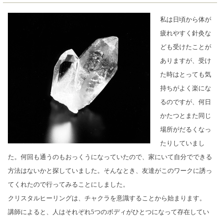
私は日頃から体が
疲れやすく針灸な
ども受けたことが
ありますが、受け
た時はとっても気
持ちがよく楽にな
るのですが、何日
かたつとまた同じ
場所がだるくなっ
たりしていまし
た。何回も通うのもおっくうになっていたので、家にいて自分でできる
方法はないかと探していました。そんなとき、友達がこのワークに誘っ
てくれたので行ってみることにしました。
クリスタルヒーリングは、チャクラを意識することから始まります。
講師によると、人はそれぞれ5つのボディがひとつになって存在してい