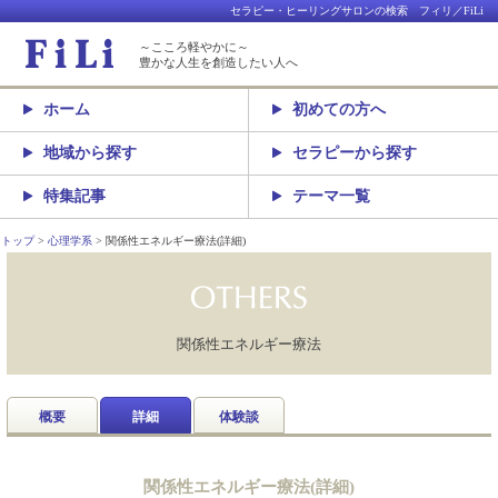
セラピー・ヒーリングサロンの検索 フィリ／FiLi
～こころ軽やかに～
豊かな人生を創造したい人へ
ホーム
初めての方へ
地域から探す
セラピーから探す
特集記事
テーマ一覧
トップ
心理学系
関係性エネルギー療法(詳細)
関係性エネルギー療法
概要
詳細
体験談
関係性エネルギー療法(詳細)