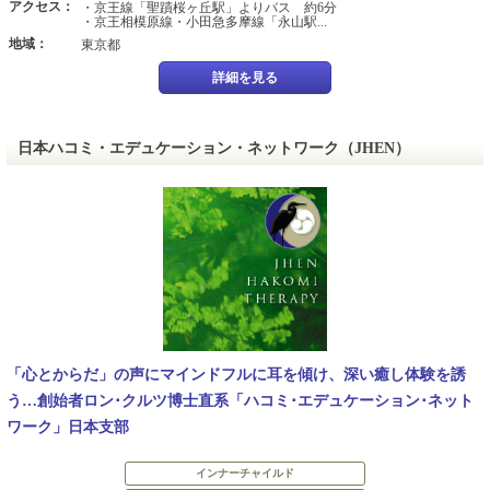
アクセス：
・京王線「聖蹟桜ヶ丘駅」よりバス 約6分
・京王相模原線・小田急多摩線「永山駅...
地域：
東京都
詳細を見る
日本ハコミ・エデュケーション・ネットワーク（JHEN）
「心とからだ」の声にマインドフルに耳を傾け、深い癒し体験を誘
う…創始者ロン･クルツ博士直系「ハコミ･エデュケーション･ネット
ワーク」日本支部
インナーチャイルド