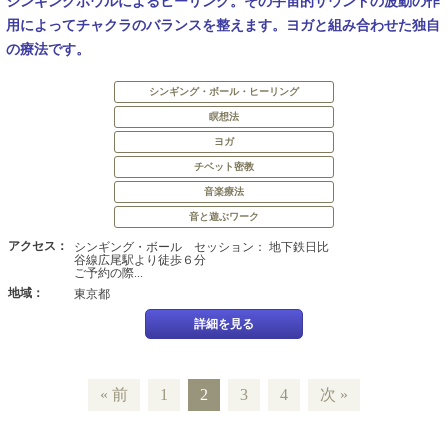
シンギングボウルによるヒーリング。その宇宙的サウンドの波動の作
用によってチャクラのバランスを整えます。ヨガと組み合わせた独自
の療法です。
シンギング・ボール・ヒーリング
瞑想法
ヨガ
チベット密教
音楽療法
音と遊ぶワーク
アクセス：
シンギング・ボール セッション： 地下鉄日比
谷線広尾駅より徒歩６分
ご予約の際...
地域：
東京都
詳細を見る
« 前
1
2
3
4
次 »