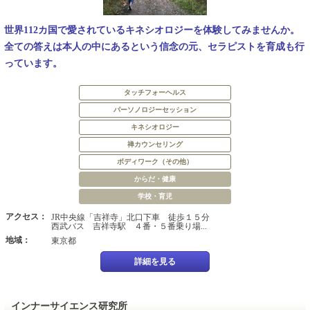
世界112カ国で愛されているキネシオロジーを体験してみませんか。
全ての答えは本人の中にあるという信念の元、セラピストを育成も行
っています。
タッチフォーヘルス
パーソノロジーセッション
キネシオロジー
禅カウンセリング
ボディワーク（その他）
からだ・健康
学校・育児
アクセス：
JR中央線「吉祥寺」北口下車 徒歩１５分
西武バス 吉祥寺駅 ４番・５番乗り場...
地域：
東京都
詳細を見る
インナーサイエンス研究所