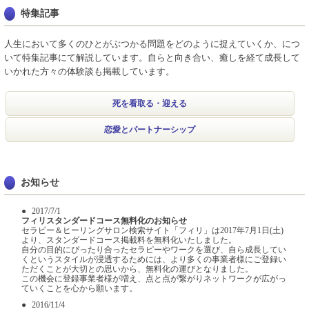
特集記事
人生において多くのひとがぶつかる問題をどのように捉えていくか、につ
いて特集記事にて解説しています。自らと向き合い、癒しを経て成長して
いかれた方々の体験談も掲載しています。
死を看取る・迎える
恋愛とパートナーシップ
お知らせ
2017/7/1
フィリスタンダードコース無料化のお知らせ
セラピー＆ヒーリングサロン検索サイト「フィリ」は2017年7月1日(土)
より、スタンダードコース掲載料を無料化いたしました。
自分の目的にぴったり合ったセラピーやワークを選び、自ら成長してい
くというスタイルが浸透するためには、より多くの事業者様にご登録い
ただくことが大切との思いから、無料化の運びとなりました。
この機会に登録事業者様が増え、点と点が繋がりネットワークが広がっ
ていくことを心から願います。
2016/11/4