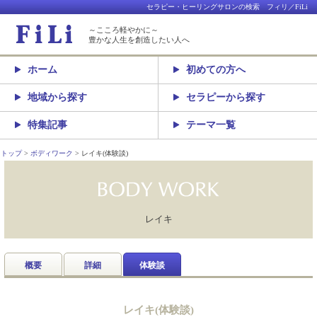
セラピー・ヒーリングサロンの検索 フィリ／FiLi
～こころ軽やかに～
豊かな人生を創造したい人へ
ホーム
初めての方へ
地域から探す
セラピーから探す
特集記事
テーマ一覧
トップ
ボディワーク
レイキ(体験談)
レイキ
概要
詳細
体験談
レイキ(体験談)