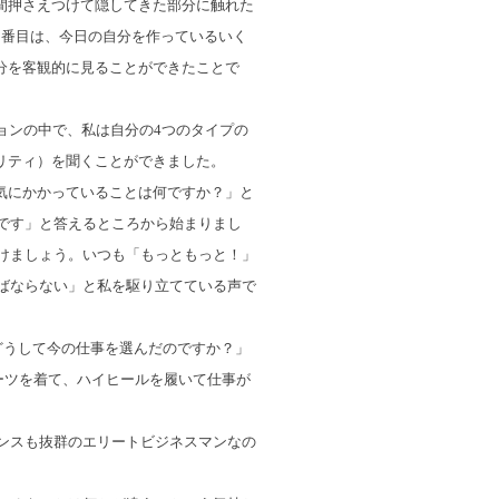
間押さえつけて隠してきた部分に触れた
2番目は、今日の自分を作っているいく
分を客観的に見ることができたことで
ションの中で、私は自分の4つのタイプの
リティ）を聞くことができました。
気にかかっていることは何ですか？」と
です」と答えるところから始まりまし
けましょう。いつも「もっともっと！」
ばならない」と私を駆り立てている声で
どうして今の仕事を選んだのですか？」
ーツを着て、ハイヒールを履いて仕事が
ンスも抜群のエリートビジネスマンなの