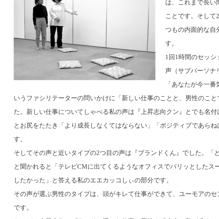
は、これまで長い
ことです。そして
つもの内面的な自
す。
1回1時間のセッ
声（サブパーソナ
「あなたが今一番
いうファシリテーターの問いかけに「新しい仕事のことと、男性のこと
た。新しい仕事についてしゃべる私の声は『上昇志向クン』とでも名付
とお尻をたたき「より成長しなくてはならない」「ポジティブであらね
す。
そしてその声と近いタイプの2つ目の声は『ブランドくん』でした。「
と聞かれると「テレビCMに出てくるようなオフィスでパリッとしたス
したかった」と答える私のエエカッコしぃの部分です。
その声が選ぶ男性のタイプは、頭がキレて仕事ができて、ユーモアのセ
です。