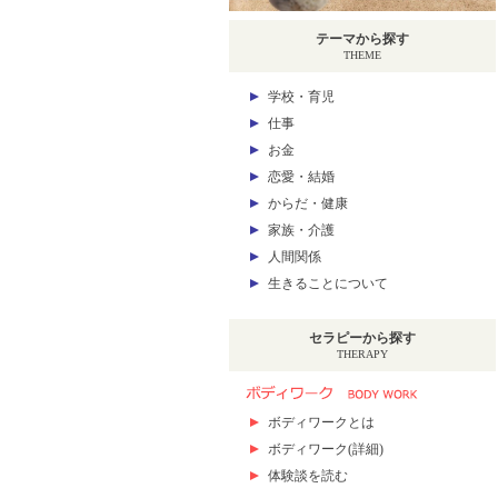
テーマから探す
THEME
学校・育児
仕事
お金
恋愛・結婚
からだ・健康
家族・介護
人間関係
生きることについて
セラピーから探す
THERAPY
ボディワークとは
ボディワーク(詳細)
体験談を読む