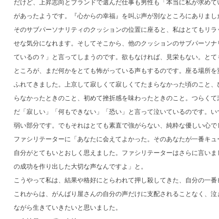
だけど、上昇志向とブランドで選んだ仕事も男性も「本当に私が求めて
があったようです。『心からの幸福』を叫ぶ声が別なところにありまし
そのサブパーソナリティのクッションの位置に座ると、私はとてもリラ
せな気分になれます。そしてそこから、他のクッションのサブパーソナ
ているの？」と言ってしまうのです。欲もなければ、見栄もない。とて
ところが、まだ何かをとても怖がっている声もするのです。座る場所を
ふれてきました。上京して寂しくて寂しくてたまらなかった頃のこと、
らなかったときのこと、初めて挫折感を味わったときのこと。つらくて
だ「寂しい」「何もできない」「恐い」と言って泣いているのです。い
弱い部分です。でもそれはとても素直で強がらない、純粋な優しい心で
ファシリテーターに「あなたに会えてよかった。そのあなたが一番キュ
自分がとてもいとおしく思えました。ファシリテーターはさらに言いま
の成功を作り出した大切な声なんですよ」と。
こうやって私は、結果や格好にとらわれて押し殺してきた、自分の一番
これからは、がんばり屋さんの自分の声だけに支配されることなく、泣
ながら生きていきたいと思いました。