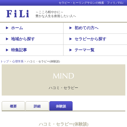
セラピー・ヒーリングサロンの検索 フィリ／FiLi
～こころ軽やかに～
豊かな人生を創造したい人へ
ホーム
初めての方へ
地域から探す
セラピーから探す
特集記事
テーマ一覧
トップ
心理学系
ハコミ・セラピー(体験談)
ハコミ・セラピー
概要
詳細
体験談
ハコミ・セラピー(体験談)