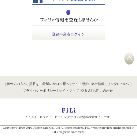
登録事業者ログイン
|
初めての方へ
|
掲載をご希望のサロン様へ
|
サイト規約
|
会社情報
|
リンクについて
|
プライバシーポリシー
|
サイトマップ
|
Q & A
|
お問い合わせ
|
フィリは、セラピー・ヒーリングサロンの情報検索サイトです。
Copylight© 1990-2016. Asante-Sana Co., Ltd All rights reserved. FiLi website provides articles printed in
FiLi magazine since 1990.