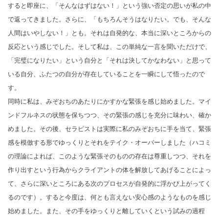
すると即座に、「そんなはずはない！」という強い否定の思いが私の中
で返ってきました。さらに、「もちろんそうはなりたい。でも、そんな
人間はいやしない！」とも。それは自発的な、本当に深いところからの
反応という感じでした。そして私は、この単純な一言を聞いただけで、
「完璧になりたい」という自分と「それは決してかなわない」と思って
いる自分、ふたつの自分が存在していることを一瞬にして悟ったので
す。
同時に私は、みぞおちのあたりにかすかな緊張を感じ始めました。マイ
ンドフルネスの状態を保ちつつ、その緊張の感じを充分に味わい、確か
めました。その後、セラピストは実際に私のみぞおちに手を当て、緊張
感を模倣する形でゆっくりとそれをテイク・オーバーしました（ハコミ
の理論によれば、このような緊張そのものの存在は尊重しつつ、それを
作り出すという行為からクライアントの体を解放してあげることによっ
て、さらに深いところにある次のプロセスが自発的に浮かび上がってく
るのです）。すると今度は、何とも言えない安心感のようなものを感じ
始めました。また、その手をゆっくりと離していくという試みの過程