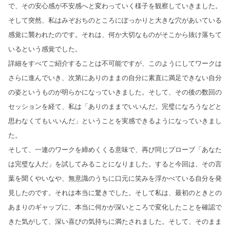
で、その安心感が不安感へと変わっていく様子を観察していきました。
そして突然、私はみぞおちのところにぽっかりと大きな穴があいている
感覚に襲われたのです。それは、何か大切なものがそこから抜け落ちて
いるという感覚でした。
詳細をすべてご紹介することは不可能ですが、このようにしてワークは
さらに進んでいき、次第にありのままの自分に素直に満足できない自分
の姿というものが明らかになっていきました。そして、その後の数回の
セッションを経て、私は「ありのままでいいんだ。完璧になろうなどと
思わなくてもいいんだ」ということを実感できるようになっていきまし
た。
そして、一連のワークを締めくくる意味で、再び同じプローブ「あなた
は完璧な人だ」を試してみることになりました。すると今回は、その言
葉を聞くやいなや、無意識のうちに口元に笑みを浮かべている自分を発
見したのです。それは本当に驚きでした。そして私は、最初のときとの
あまりのギャップに、本当に何かが深いところで変化したことを確認で
きた気がして、深い喜びの気持ちに満たされました。そして、そのまま