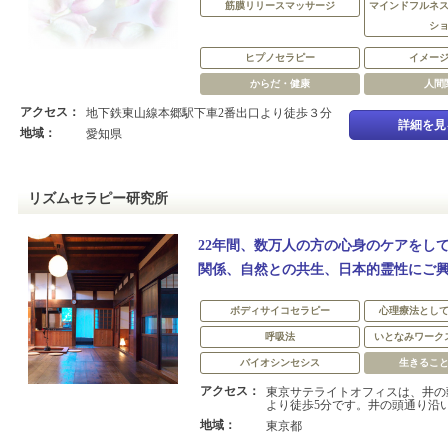
筋膜リリースマッサージ
マインドフルネ
シ
ヒプノセラピー
イメー
からだ・健康
人間
アクセス：
地下鉄東山線本郷駅下車2番出口より徒歩３分
詳細を見
地域：
愛知県
リズムセラピー研究所
22年間、数万人の方の心身のケアをし
関係、自然との共生、日本的霊性にご
ボディサイコセラピー
心理療法とし
呼吸法
いとなみワーク
バイオシンセシス
生きるこ
アクセス：
東京サテライトオフィスは、井の
より徒歩5分です。井の頭通り沿いで
地域：
東京都