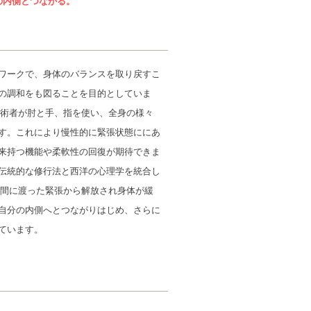
の内側とつながる。
ワークで、身体のバランスを取り戻すこ
の調和をも図ることを目的としていま
施術者が肘と手、指を使い、全身の様々
す。これにより慢性的に緊張状態ににあ
来持つ機能や柔軟性の回復が期待できま
伝統的な修行法と西洋の心理学を統合し
期間に渡った緊張から解放され身体が緩
自分の内側へとつながりはじめ、さらに
ています。