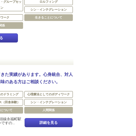
ス・グループセッ
ロルフィング
ョン
シン・インテグレーション
ジワーク
生きることについて
関係
る
てきた実績があります。心身統合、対人
興味のある方はご相談ください。
てのドラミング
心理療法としてのボディワーク
ス（田舎体験）
シン・インテグレーション
とについて
人間関係
頭線永福町駅
詳細を見る
すの...