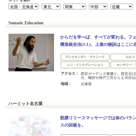
エリアを選択
Somatic Education
からだを学べば、すべてが変わる。フェ
構造統合法(S.I.)、上達の秘訣はここに
アレクサンダー・テクニーク
ロルフ
シン・インテグレーション
センサリー・
アクセス：
西宮ガーデンズ東隣り。西宮北口
分。梅田や神戸三宮からも30分以内
地域：
兵庫県
ハーミット名古屋
筋膜リリースマッサージでは体のバラ
スの回復を。