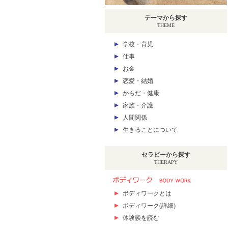
テーマから探す
THEME
学校・育児
仕事
お金
恋愛・結婚
からだ・健康
家族・介護
人間関係
生きることについて
セラピーから探す
THERAPY
ボディワークとは
ボディワーク(詳細)
体験談を読む